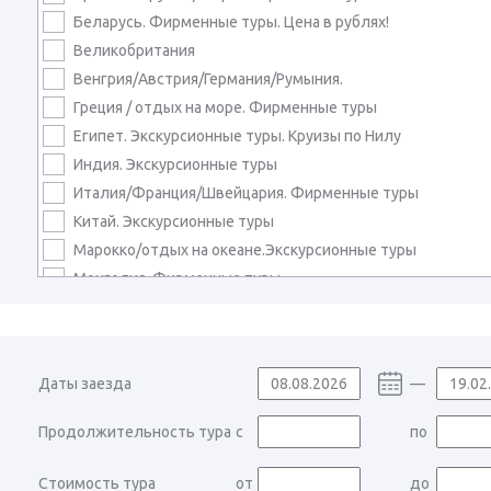
Беларусь. Фирменные туры. Цена в рублях!
Великобритания
Венгрия/Австрия/Германия/Румыния.
Греция / отдых на море. Фирменные туры
Египет. Экскурсионные туры. Круизы по Нилу
Индия. Экскурсионные туры
Италия/Франция/Швейцария. Фирменные туры
Китай. Экскурсионные туры
Марокко/отдых на океане.Экскурсионные туры
Монголия. Фирменные туры
Непал. Экскурсионные туры
Сербия/Черногория/Хорватия. Фирменные туры
Турция / отдых на море. Фирменные туры
Даты заезда
—
Узбекистан. Экскурсионные туры
Карнавалы в Европе
Продолжительность тура
с
по
Россия. Алтай. Байкал. Сибирь
Россия. Архангельск
Стоимость тура
от
до