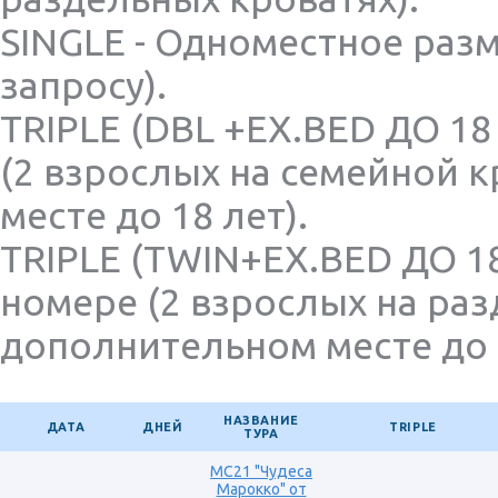
Аргентина. Бразилия.Мексика. Куба. Панама
SINGLE - Одноместное раз
Армения. Азербайджан. От одного туриста
Греция, от одного туриста
запросу).
Кипр. Экскурсионные туры, от одного туриста
TRIPLE (DBL +EX.BED ДО 18
Киргизия. Казахстан. Узбекистан
ОАЭ. Катар. Бахрейн. От одного туриста
(2 взрослых на семейной 
Португалия, о. Мадейра, от одного туриста
месте до 18 лет).
Турция, от одного туриста
Австрия. Швейцария, от одного туриста
TRIPLE (TWIN+EX.BED ДО 18
Испания от одного туриста
номере (2 взрослых на раз
Париж и европейские страны
Африка. Кения
дополнительном месте до 1
Беларусь
Вьетнам, Лаос, Мьянма, Камбоджа, Сингапур
Исландия
НАЗВАНИЕ
ДАТА
ДНЕЙ
TRIPLE
ТУРА
Корея
Россия. Вологда
MC21 "Чудеса
Марокко" от