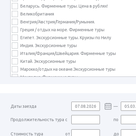
Беларусь. Фирменные туры. Цена в рублях!
Великобритания
Венгрия/Австрия/Германия/Румыния.
Греция / отдых на море. Фирменные туры
Египет. Экскурсионные туры. Круизы по Нилу
Индия. Экскурсионные туры
Италия/Франция/Швейцария. Фирменные туры
Китай. Экскурсионные туры
Марокко/отдых на океане.Экскурсионные туры
Монголия. Фирменные туры
Непал. Экскурсионные туры
Сербия/Черногория/Хорватия. Фирменные туры
Турция / отдых на море. Фирменные туры
Даты заезда
—
Узбекистан. Экскурсионные туры
Карнавалы в Европе
Продолжительность тура
с
по
Россия. Алтай. Байкал. Сибирь
Россия. Архангельск
Стоимость тура
от
до