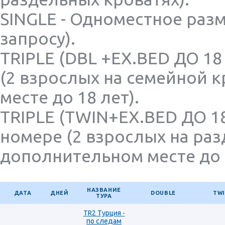
Аргентина. Бразилия.Мексика. Куба. Панама
SINGLE - Одноместное раз
Армения. Азербайджан. От одного туриста
Греция, от одного туриста
запросу).
Кипр. Экскурсионные туры, от одного туриста
TRIPLE (DBL +EX.BED ДО 18
Киргизия. Казахстан. Узбекистан
ОАЭ. Катар. Бахрейн. От одного туриста
(2 взрослых на семейной 
Португалия, о. Мадейра, от одного туриста
месте до 18 лет).
Турция, от одного туриста
Австрия. Швейцария, от одного туриста
TRIPLE (TWIN+EX.BED ДО 18
Испания от одного туриста
номере (2 взрослых на раз
Париж и европейские страны
Африка. Кения
дополнительном месте до 1
Беларусь
Вьетнам, Лаос, Мьянма, Камбоджа, Сингапур
Исландия
НАЗВАНИЕ
ДАТА
ДНЕЙ
DOUBLE
TW
ТУРА
Корея
Россия. Вологда
TR2 Турция -
по следам