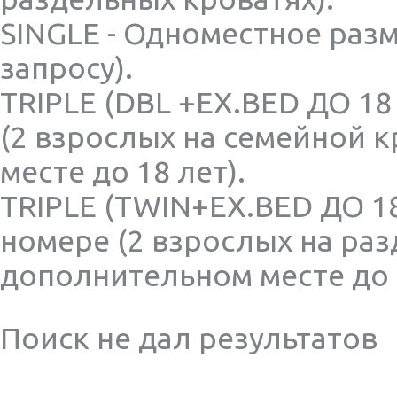
Аргентина. Бразилия.Мексика. Куба. Панама
SINGLE - Одноместное раз
Армения. Азербайджан. От одного туриста
Греция, от одного туриста
запросу).
Кипр. Экскурсионные туры, от одного туриста
TRIPLE (DBL +EX.BED ДО 18
Киргизия. Казахстан. Узбекистан
ОАЭ. Катар. Бахрейн. От одного туриста
(2 взрослых на семейной 
Португалия, о. Мадейра, от одного туриста
месте до 18 лет).
Турция, от одного туриста
Австрия. Швейцария, от одного туриста
TRIPLE (TWIN+EX.BED ДО 18
Испания от одного туриста
номере (2 взрослых на раз
Париж и европейские страны
Африка. Кения
дополнительном месте до 1
Беларусь
Вьетнам, Лаос, Мьянма, Камбоджа, Сингапур
Поиск не дал результатов
Исландия
Корея
Россия. Вологда