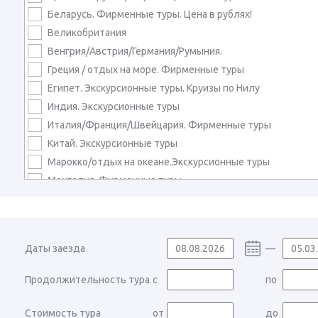
Беларусь. Фирменные туры. Цена в рублях!
Великобритания
Венгрия/Австрия/Германия/Румыния.
Греция / отдых на море. Фирменные туры
Египет. Экскурсионные туры. Круизы по Нилу
Индия. Экскурсионные туры
Италия/Франция/Швейцария. Фирменные туры
Китай. Экскурсионные туры
Марокко/отдых на океане.Экскурсионные туры
Монголия. Фирменные туры
Непал. Экскурсионные туры
Сербия/Черногория/Хорватия. Фирменные туры
Турция / отдых на море. Фирменные туры
Даты заезда
—
Узбекистан. Экскурсионные туры
Карнавалы в Европе
Продолжительность тура
с
по
Россия. Алтай. Байкал. Сибирь
Россия. Архангельск
Стоимость тура
от
до