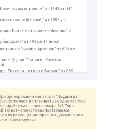
 Ионическим островам" от 1145 у.е. (12
тдых на море (6 ночей)" от 1095 у.е.
строва. Крит – Санторини – Миконос" от
байджана" от 595 у.е. (7 дней)
ествие по Грузии и Армении" от 650 у.е
ние в Грузии. Тбилиси - Кахетия -
ей)
оре: Тбилиси + отдых в Батуми" от 865
на море: Тбилиси + отдых в Батуми" от
Грузию на море: Тбилиси + отдых в
ри бронировании места для
1 (одного)
й)
орый не желает доплачивать за одноместное
Грузию на море: Тбилиси + отдых в
выбирайте категорию номера
1/2 Twin
й)
ы)
. По возможности мы постараемся
й год в Тбилиси. Грузия + Армения.
ру для размещения туриста в двухместном
 у.е. НГ в Тбилиси (8 дней)
о не гарантируется.
винные дороги и праздник сбора