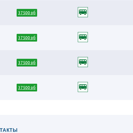
 пути" от 985 у.е. (12 дней)
форт в Монголию: в край кочевников и
37500 рб
дней)
urismo "Все включено" с круизом по Нилу
745 у.е (12 дней)
 в Индию с полупансионом и входными
 дней)
37500 рб
 в Индии. Большой тур с полупансионом и
5 у.е. (13 дней)
 Непал с полупансионом и входными
 - Гималаи - Сафари" от 1645 у.е. (13
37500 рб
ры Аватара + Пекин и Шанхай" от 1995 у.е.
уанчжоу - Гонконг - Макао - Гуйлинь" от
37500 рб
ай" от 1895 у.е. (12 дней)
рода Китая: Пекин-Сиань-Шанхай-
ней
руиз по реке Янцзы и провинция Сычуань"
рику: 4 национальных парка Танзании" от
ТАКТЫ