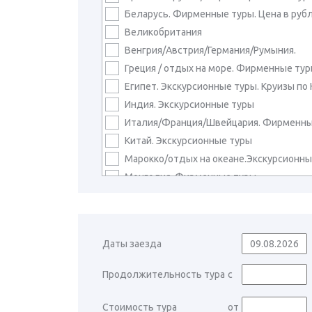
Беларусь. Фирменные туры. Цена в рубл
Великобритания
Венгрия/Австрия/Германия/Румыния.
Греция / отдых на море. Фирменные ту
Египет. Экскурсионные туры. Круизы по
Индия. Экскурсионные туры
Италия/Франция/Швейцария. Фирменны
Китай. Экскурсионные туры
Марокко/отдых на океане.Экскурсионны
Монголия. Фирменные туры
Непал. Экскурсионные туры
Сербия/Черногория/Хорватия. Фирменн
Турция / отдых на море. Фирменные ту
Даты заезда
Узбекистан. Экскурсионные туры
Карнавалы в Европе
Продолжительность тура
с
Россия. Алтай. Байкал. Сибирь
Россия. Архангельск
Стоимость тура
от