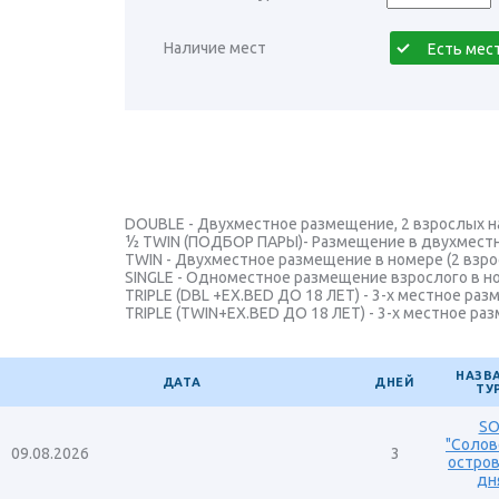
Россия. Великий Новгород
Россия. Золотое Кольцо
Наличие мест
Россия. Кавказ. Домбай. Адыгея. КМВ
Россия. Казань. Поволжье и Приволжье
Россия. Калининград
Россия. Камчатка
Россия. Карелия
Россия. Коломна, Рязань, Тула, Калуга
DOUBLE - Двухместное размещение, 2 взрослых н
½ TWIN (ПОДБОР ПАРЫ)- Размещение в двухместно
Россия. Круизы речные. Круизы по Байка
TWIN - Двухместное размещение в номере (2 взро
Россия. Мурманск
SINGLE - Одноместное размещение взрослого в ном
TRIPLE (DBL +EX.BED ДО 18 ЛЕТ) - 3-х местное ра
Россия. Приморский Край и Владивосток
TRIPLE (TWIN+EX.BED ДО 18 ЛЕТ) - 3-х местное ра
Россия. Санкт-Петербург
Россия. Сахалин и Курилы
НАЗВ
ДАТА
ДНЕЙ
ТУ
Россия. Сочи. Абхазия. Краснодарский К
Россия. Тверь
SO
"Солов
Россия. Урал
09.08.2026
3
остров
Россия. Экскурсионные туры с выбором 
дн