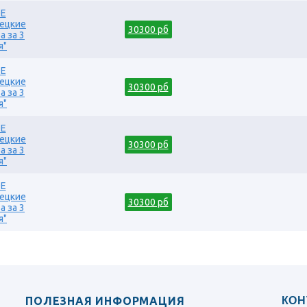
ама
долина - города Шелкового
E
ста
18M Avia "Тур класса ком
ецкие
30300 рб
кашемира" от 950 у.е. (11 
а за 3
я"
19EGM Avia "Египет Gran T
уриста
и отдыхом в Хургаде" от 1
E
20IND Avia "Большой тур
ецкие
билетами" от 1350 у.е. (13
30300 рб
а за 3
20IND Avia NY "Новый год
я"
ста
входными билетами" от 154
21NP Avia "Большой тур в
E
билетами: долина Катманду
ецкие
30300 рб
дней)
а за 3
я"
22AV Avia "тур в Китай. Го
(12 дней)
E
22GK Avia "Южный Китай: Г
ецкие
2295 у.е. (11 дней)
30300 рб
а за 3
22K Avia "Классический Кит
я"
22KL Avia "Знаменитые го
апур
Сучжоу" от 1595 у.е. (10 д
22PK Avia "Тур в Китай: к
от 2095 у.е. (12 дней)
26T Avia "Сафари-тур в Аф
2690 у.е. (8(9) дней)
ПОЛЕЗНАЯ ИНФОРМАЦИЯ
КОН