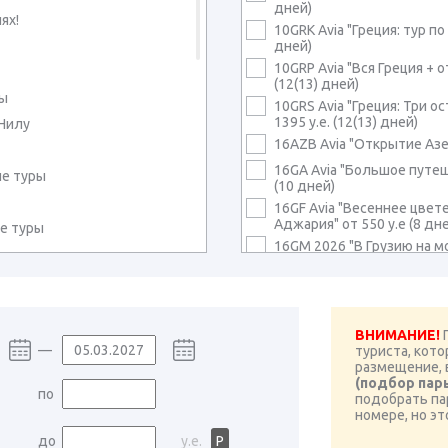
дней)
ях!
10GRK Avia "Греция: тур по
дней)
10GRP Avia "Вся Греция + о
(12(13) дней)
ры
10GRS Avia "Греция: Три о
1395 у.е. (12(13) дней)
 Нилу
16AZB Avia "Открытие Азер
16GA Avia "Большое путеш
е туры
(10 дней)
16GF Avia "Весеннее цвете
Аджария" от 550 у.е (8 дн
е туры
16GM 2026 "В Грузию на м
у.е (13 дней)
16GM Avia 2026 "В Грузию 
865 у.е (13 дней)
ые туры
16GM Avia Тbilisi 2026 "В 
ры
ВНИМАНИЕ!
П
Батуми" от 785 у.е (12 дне
—
туриста, кот
16GM Avia Тbilisi 2027 "В 
размещение, 
Батуми" от 840 у.е (11 дне
(подбор пар
по
16GN Avia NY Tbilisi "Новы
подобрать па
Традиции застолья" от 760
номере, но эт
16GR Avia "Тур в Грузию:
до
у.е.
Р