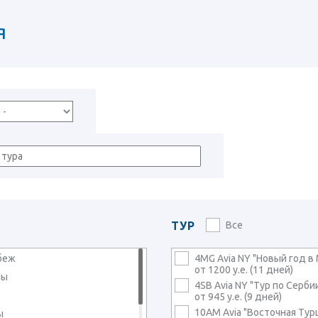
я
ТУР
Все
убеж
4MG Avia NY "Новый год в 
от 1200 у.е. (11 дней)
лы
4SB Avia NY "Тур по Серб
от 945 у.е. (9 дней)
10AM Avia "Восточная Турц
ы