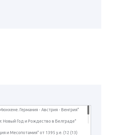
Мюнхене. Германия - Австрия - Венгрия"
ии: Новый Год и Рождество в Белграде"
ия и Месопотамия" от 1395 у.е. (12 (13)